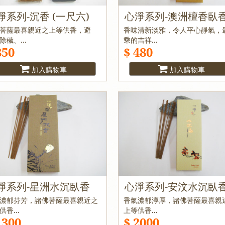
淨系列-沉香 (一尺六)
心淨系列-澳洲檀香臥
菩薩最喜親近之上等供香，避
香味清新淡雅，令人平心靜氣，
除穢、...
乘的吉祥...
850
$ 480
加入購物車
加入購物車
淨系列-星洲水沉臥香
心淨系列-安汶水沉臥
濃郁芬芳，諸佛菩薩最喜親近之
香氣濃郁淳厚，諸佛菩薩最喜親
供香...
上等供香...
1300
$ 2000