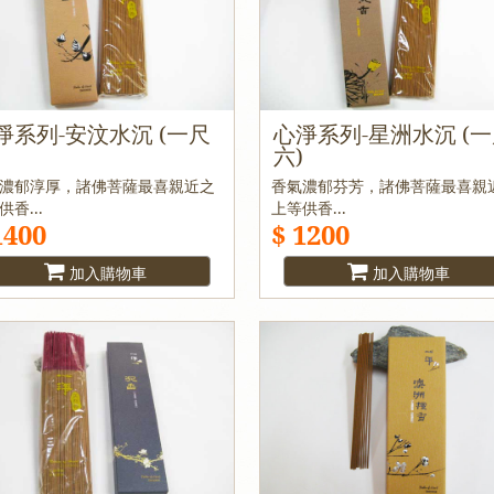
淨系列-安汶水沉 (一尺
心淨系列-星洲水沉 (
)
六)
濃郁淳厚，諸佛菩薩最喜親近之
香氣濃郁芬芳，諸佛菩薩最喜親
供香...
上等供香...
1400
$ 1200
加入購物車
加入購物車