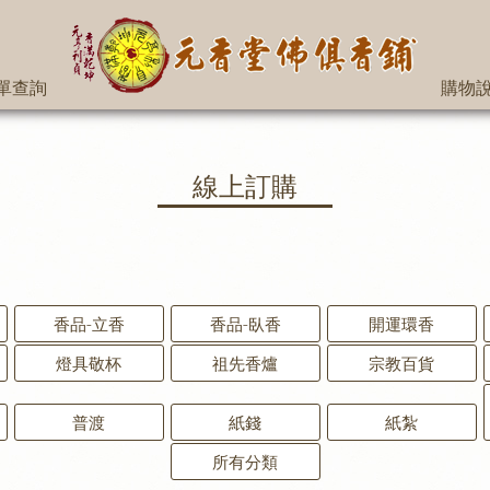
單查詢
購物
線上訂購
香品-立香
香品-臥香
開運環香
燈具敬杯
祖先香爐
宗教百貨
普渡
紙錢
紙紮
所有分類