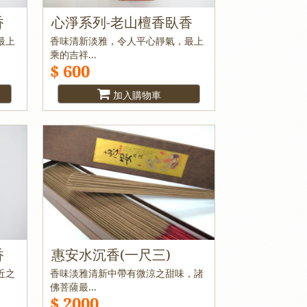
香
心淨系列-老山檀香臥香
最上
香味清新淡雅，令人平心靜氣，最上
乘的吉祥...
$ 600
加入購物車
香
惠安水沉香(一尺三)
近之
香味淡雅清新中帶有微涼之甜味，諸
佛菩薩最...
$ 2000