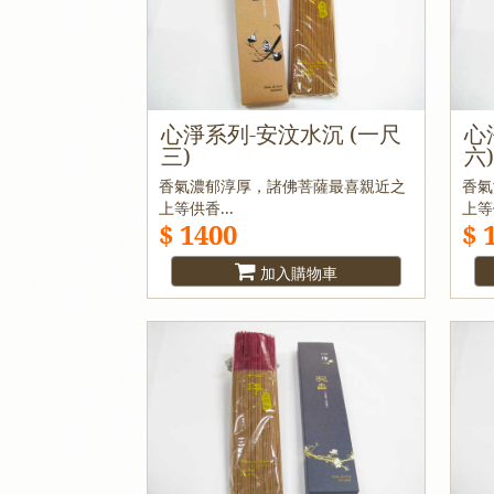
心淨系列-安汶水沉 (一尺
心
三)
六
香氣濃郁淳厚，諸佛菩薩最喜親近之
香氣
上等供香...
上等
$ 1400
$ 
加入購物車