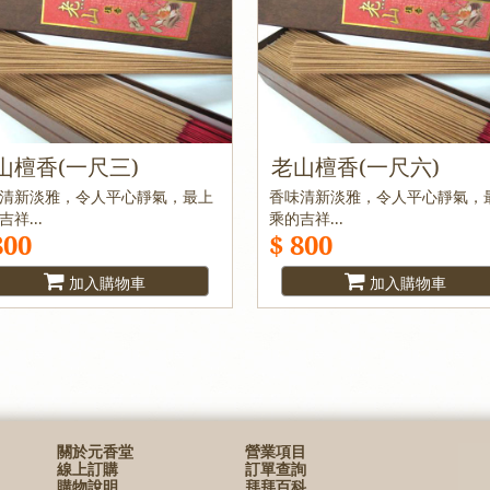
山檀香(一尺三)
老山檀香(一尺六)
清新淡雅，令人平心靜氣，最上
香味清新淡雅，令人平心靜氣，
吉祥...
乘的吉祥...
800
$ 800
加入購物車
加入購物車
關於元香堂
營業項目
線上訂購
訂單查詢
購物說明
拜拜百科