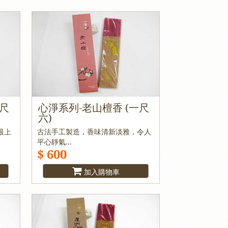
一尺
心淨系列-老山檀香 (一尺
六)
最上
古法手工製造，香味清新淡雅，令人
平心靜氣...
$ 600
加入購物車