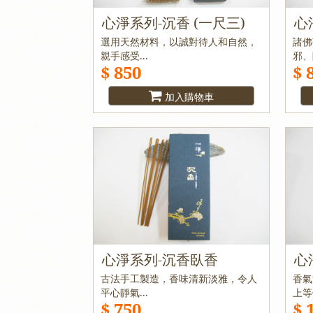
心淨系列-沉香 (一尺三)
心
選用天然材料，以誠對待人和自然，
諸佛
親手感受...
邪、
$ 850
$ 
加入購物車
心淨系列-沉香臥香
心
古法手工製造，香味清新淡雅，令人
香氣
平心靜氣...
上等
$ 750
$ 