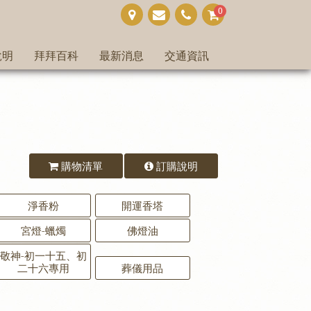
0
說明
拜拜百科
最新消息
交通資訊
購物清單
訂購說明
淨香粉
開運香塔
宮燈-蠟燭
佛燈油
敬神-初一十五、初
二十六專用
葬儀用品