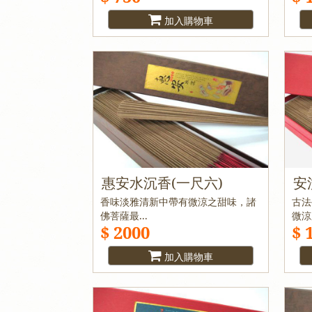
加入購物車
惠安水沉香(一尺六)
安
香味淡雅清新中帶有微涼之甜味，諸
古法
佛菩薩最...
微涼
$ 2000
$ 
加入購物車