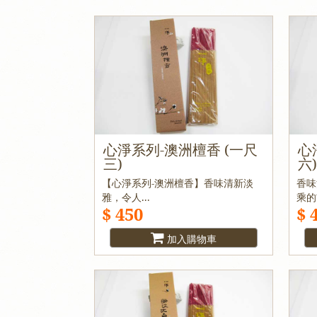
心淨系列-澳洲檀香 (一尺
心
三)
六
【心淨系列-澳洲檀香】香味清新淡
香味
雅，令人...
乘的
$ 450
$ 
加入購物車