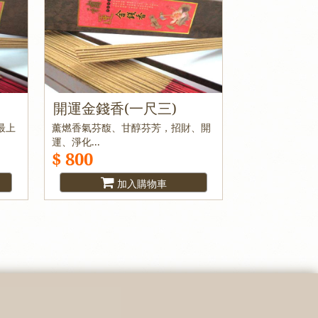
開運金錢香(一尺三)
最上
薰燃香氣芬馥、甘醇芬芳，招財、開
運、淨化...
$ 800
加入購物車