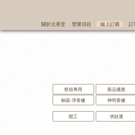
關於元香堂
營業項目
線上訂購
訂
祭祖專用
新品優惠
銅器-淨香爐
神明香爐
開工
求財運