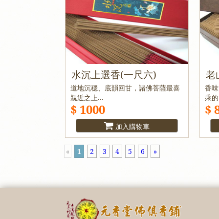
水沉上選香(一尺六)
老
道地沉穩、底韻回甘，諸佛菩薩最喜
香味
親近之上...
乘的
$ 1000
$ 
加入購物車
«
1
2
3
4
5
6
»