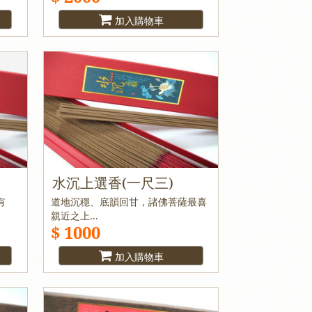
加入購物車
水沉上選香(一尺三)
有
道地沉穩、底韻回甘，諸佛菩薩最喜
親近之上...
$ 1000
加入購物車