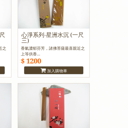
一尺
心淨系列-星洲水沉 (一尺
三)
近之
香氣濃郁芬芳，諸佛菩薩最喜親近之
上等供香...
$ 1200
加入購物車