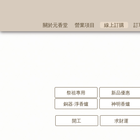
關於元香堂
營業項目
線上訂購
訂
祭祖專用
新品優惠
銅器-淨香爐
神明香爐
開工
求財運