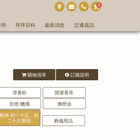
0
說明
拜拜百科
最新消息
交通資訊
購物清單
訂購說明
淨香粉
開運香塔
宮燈-蠟燭
佛燈油
敬神-初一十五、初
二十六專用
葬儀用品