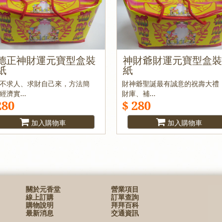
德正神財運元寶型盒裝
神財爺財運元寶型盒
紙
紙
不求人、求財自己來，方法簡
財神爺聖誕最有誠意的祝壽大禮
經濟實...
財庫、補...
280
$ 280
加入購物車
加入購物車
關於元香堂
營業項目
線上訂購
訂單查詢
購物說明
拜拜百科
最新消息
交通資訊