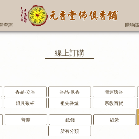
單查詢
購物
線上訂購
香品-立香
香品-臥香
開運環香
燈具敬杯
祖先香爐
宗教百貨
普渡
紙錢
紙紮
所有分類