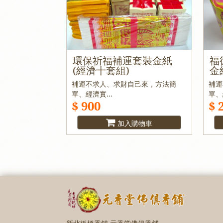
環保祈福補運套裝金紙
福
(經濟十套組)
金
補運不求人、求財自己來，方法簡
補運
單、經濟實...
單、
$ 900
$ 
加入購物車