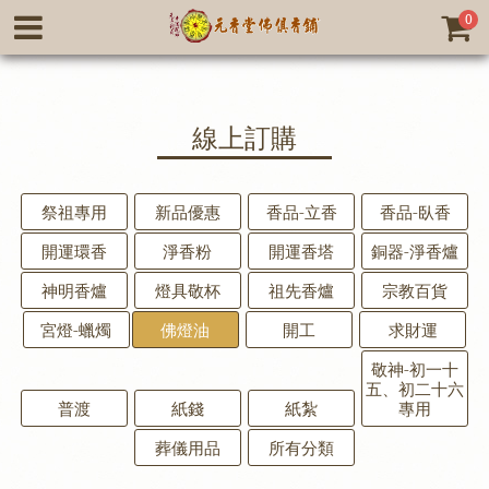
0
線上訂購
祭祖專用
新品優惠
香品-立香
香品-臥香
開運環香
淨香粉
開運香塔
銅器-淨香爐
神明香爐
燈具敬杯
祖先香爐
宗教百貨
宮燈-蠟燭
佛燈油
開工
求財運
敬神-初一十
五、初二十六
普渡
紙錢
紙紮
專用
葬儀用品
所有分類