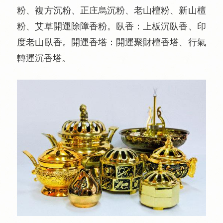
粉、複方沉粉、正庄烏沉粉、老山檀粉、新山檀
粉、艾草開運除障香粉。臥香：上板沉臥香、印
度老山臥香。開運香塔：開運聚財檀香塔、行氣
轉運沉香塔。