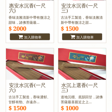
惠安水沉香(一尺
安汶水沉香(一尺
六)
三)
香味淡雅清新中帶有微涼之
古法手工製造，香味淡雅清
甜味，諸佛菩薩最...
新中帶有微涼之甜...
$ 2000
$ 1500
加入購物車
加入購物車
安汶水沉香(一尺
水沉上選香(一尺
六)
三)
古法手工製造，香味濃郁、
道地沉穩、底韻回甘，諸佛
甘醇有勁、亦遠亦...
菩薩最喜親近之上...
$ 1500
$ 1000