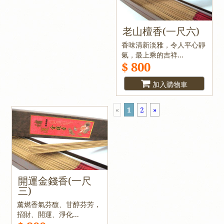
老山檀香(一尺六)
香味清新淡雅，令人平心靜
氣，最上乘的吉祥...
$ 800
加入購物車
«
1
2
»
開運金錢香(一尺
三)
薰燃香氣芬馥、甘醇芬芳，
招財、開運、淨化...