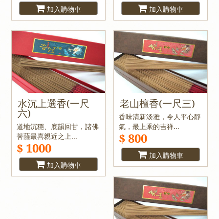
加入購物車
加入購物車
水沉上選香(一尺
老山檀香(一尺三)
六)
香味清新淡雅，令人平心靜
道地沉穩、底韻回甘，諸佛
氣，最上乘的吉祥...
$ 800
菩薩最喜親近之上...
$ 1000
加入購物車
加入購物車