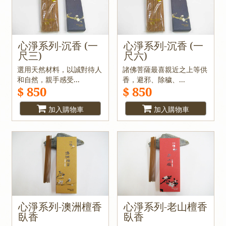
心淨系列-沉香 (一
心淨系列-沉香 (一
尺三)
尺六)
選用天然材料，以誠對待人
諸佛菩薩最喜親近之上等供
和自然，親手感受...
香，避邪、除穢、...
$ 850
$ 850
加入購物車
加入購物車
心淨系列-澳洲檀香
心淨系列-老山檀香
臥香
臥香