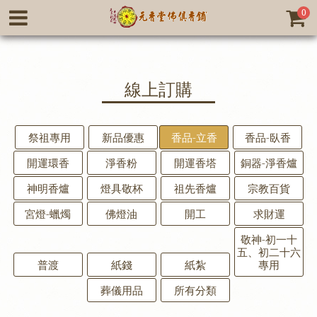
0
線上訂購
祭祖專用
新品優惠
香品-立香
香品-臥香
開運環香
淨香粉
開運香塔
銅器-淨香爐
神明香爐
燈具敬杯
祖先香爐
宗教百貨
宮燈-蠟燭
佛燈油
開工
求財運
敬神-初一十
五、初二十六
普渡
紙錢
紙紮
專用
葬儀用品
所有分類