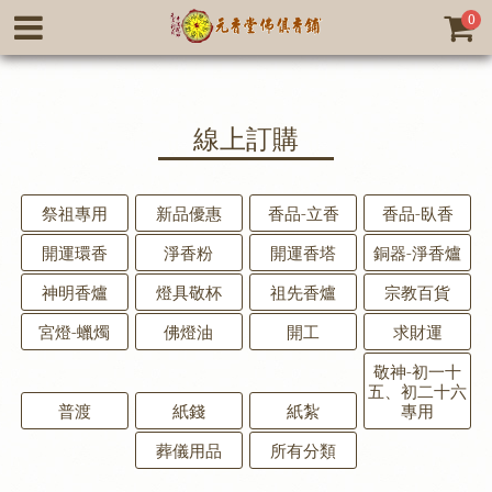
0
線上訂購
祭祖專用
新品優惠
香品-立香
香品-臥香
開運環香
淨香粉
開運香塔
銅器-淨香爐
神明香爐
燈具敬杯
祖先香爐
宗教百貨
宮燈-蠟燭
佛燈油
開工
求財運
敬神-初一十
五、初二十六
普渡
紙錢
紙紮
專用
葬儀用品
所有分類