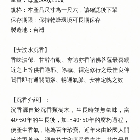
規格：本產品尺寸為一尺六，請確認後下單
保存期限：保持乾燥環境可長期保存
製造地：台灣
【安汶水沉香】
香味濃郁、甘醇有勁、亦遠亦香諸佛菩薩最喜親
近之上等供香避邪、除穢、禪定修行之最佳良伴
聞香即有通關開竅、暢通氣脈、安神定魄之效
【沉香介紹】：
沉香源自於沉香類樹木，生長時並無氣味，當
40~50年的生長後，加上40~50年的腐朽過程，
便產生香氣，堪為百年珍寶。近年來由於國人開
始注重養身，源自於古印度淨香療法，其中最具