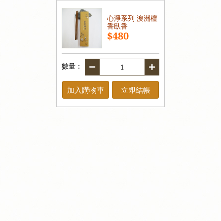
心淨系列-澳洲檀
香臥香
$480
數量：
加入購物車
立即結帳