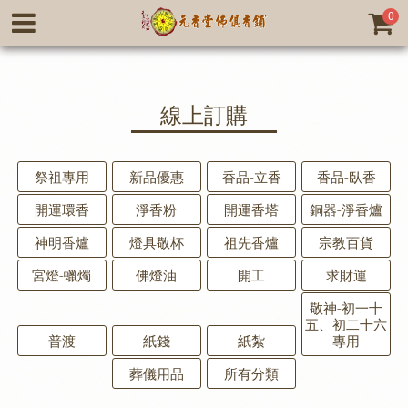
0
線上訂購
祭祖專用
新品優惠
香品-立香
香品-臥香
開運環香
淨香粉
開運香塔
銅器-淨香爐
神明香爐
燈具敬杯
祖先香爐
宗教百貨
宮燈-蠟燭
佛燈油
開工
求財運
敬神-初一十
五、初二十六
普渡
紙錢
紙紮
專用
葬儀用品
所有分類