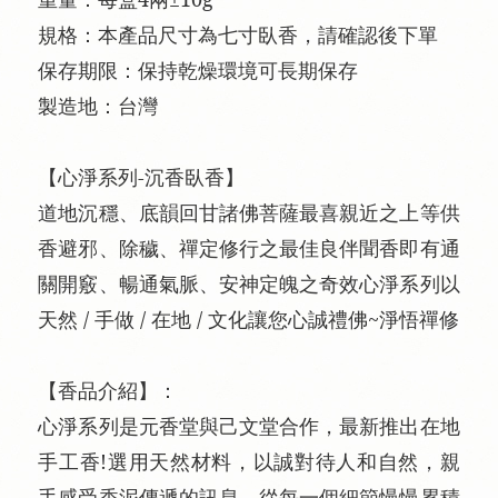
規格：本產品尺寸為七寸臥香，請確認後下單
保存期限：保持乾燥環境可長期保存
製造地：台灣
【心淨系列-沉香臥香】
道地沉穩、底韻回甘諸佛菩薩最喜親近之上等供
香避邪、除穢、禪定修行之最佳良伴聞香即有通
關開竅、暢通氣脈、安神定魄之奇效心淨系列以
天然 / 手做 / 在地 / 文化讓您心誠禮佛~淨悟禪修
【香品介紹】：
心淨系列是元香堂與己文堂合作，最新推出在地
手工香!選用天然材料，以誠對待人和自然，親
手感受香泥傳遞的訊息，從每一個細節慢慢累積