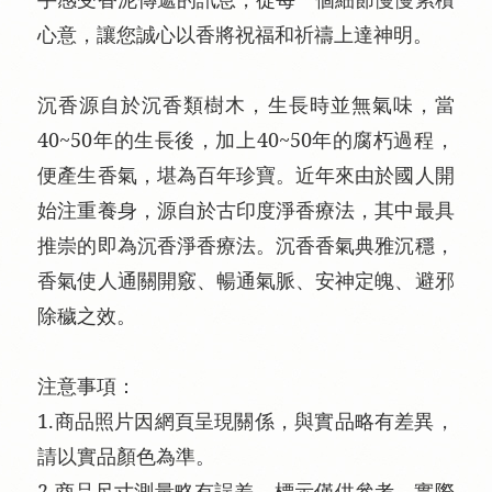
心意，讓您誠心以香將祝福和祈禱上達神明。
沉香源自於沉香類樹木，生長時並無氣味，當
40~50年的生長後，加上40~50年的腐朽過程，
便產生香氣，堪為百年珍寶。近年來由於國人開
始注重養身，源自於古印度淨香療法，其中最具
推崇的即為沉香淨香療法。沉香香氣典雅沉穩，
香氣使人通關開竅、暢通氣脈、安神定魄、避邪
除穢之效。
注意事項：
1.商品照片因網頁呈現關係，與實品略有差異，
請以實品顏色為準。
2.商品尺寸測量略有誤差，標示僅供參考，實際