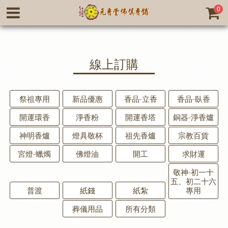
0
線上訂購
祭祖專用
新品優惠
香品-立香
香品-臥香
開運環香
淨香粉
開運香塔
銅器-淨香爐
神明香爐
燈具敬杯
祖先香爐
宗教百貨
宮燈-蠟燭
佛燈油
開工
求財運
敬神-初一十
五、初二十六
普渡
紙錢
紙紮
專用
葬儀用品
所有分類