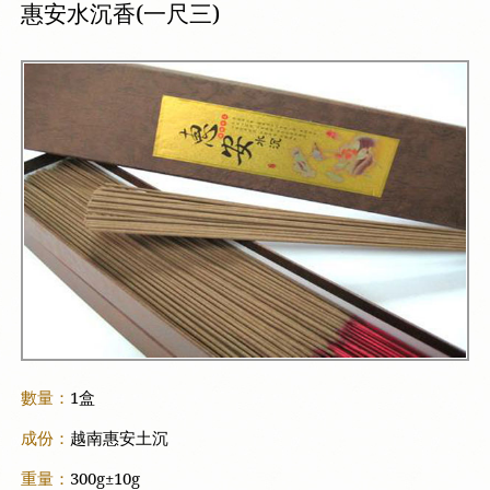
惠安水沉香(一尺三)
數量：
1盒
成份：
越南惠安土沉
重量：
300g±10g