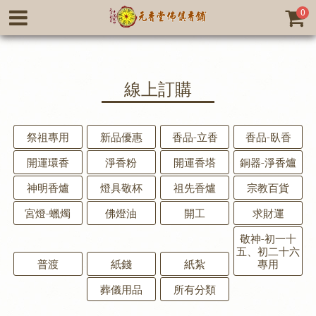
0
線上訂購
祭祖專用
新品優惠
香品-立香
香品-臥香
開運環香
淨香粉
開運香塔
銅器-淨香爐
神明香爐
燈具敬杯
祖先香爐
宗教百貨
宮燈-蠟燭
佛燈油
開工
求財運
敬神-初一十
五、初二十六
普渡
紙錢
紙紮
專用
葬儀用品
所有分類