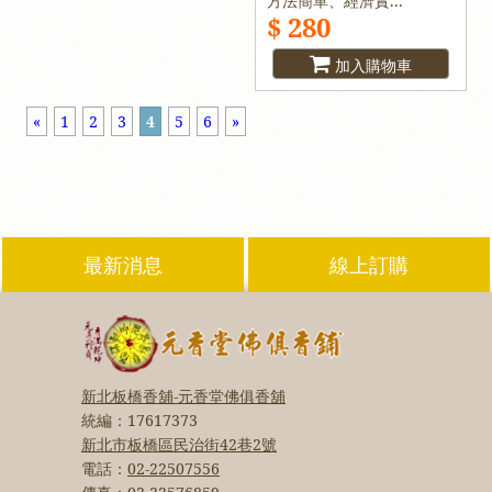
方法簡單、經濟實...
$ 280
加入購物車
«
1
2
3
4
5
6
»
最新消息
線上訂購
新北板橋香舖-元香堂佛俱香舖
統編：
17617373
新北市板橋區民治街42巷2號
電話：
02-22507556