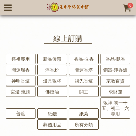
0
線上訂購
祭祖專用
新品優惠
香品-立香
香品-臥香
開運環香
淨香粉
開運香塔
銅器-淨香爐
神明香爐
燈具敬杯
祖先香爐
宗教百貨
宮燈-蠟燭
佛燈油
開工
求財運
敬神-初一十
五、初二十六
普渡
紙錢
紙紮
專用
葬儀用品
所有分類