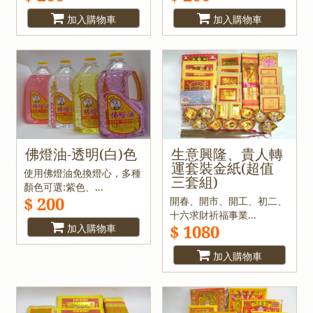
加入購物車
加入購物車
佛燈油-透明(白)色
生意興隆、貴人轉
運套裝金紙(超值
使用佛燈油免換燈心，多種
三套組)
顏色可選:紫色、...
$ 200
開春、開市、開工、初二、
十六求財祈福事業...
$ 1080
加入購物車
加入購物車