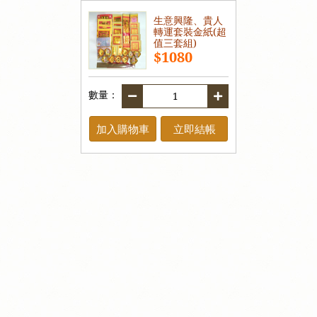
生意興隆、貴人
轉運套裝金紙(超
值三套組)
$1080
數量：
加入購物車
立即結帳