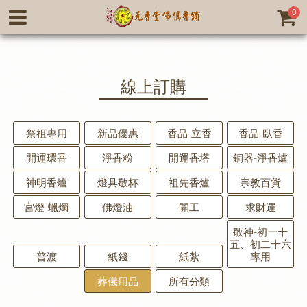
0
線上訂購
祭祖專用
新品優惠
香品-立香
香品-臥香
開運環香
淨香粉
開運香塔
銅器-淨香爐
神明香爐
燈具敬杯
祖先香爐
宗教百貨
宮燈-蠟燭
佛燈油
開工
求財運
敬神-初一十
五、初二十六
普渡
紙錢
紙紮
專用
葬儀用品
所有分類