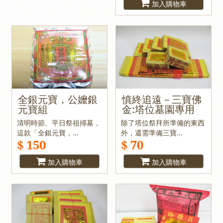
加入購物車
全銀元寶，公嬤銀
慎終追遠－三寶佛
元寶組
金:塔位墓園專用
清明時節、平日祭祖掃墓，
除了塔位祭拜所準備的東西
這款「全銀元寶，...
外，還需準備三寶...
$ 150
$ 70
加入購物車
加入購物車