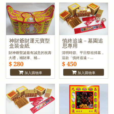
神財爺財運元寶型
慎終追遠－墓園追
盒裝金紙
思專用
財神爺聖誕最有誠意的祝壽
清明時節、平日祭祖掃墓，
大禮，補財庫、補...
這款「慎終追遠－...
$ 280
$ 450
加入購物車
加入購物車