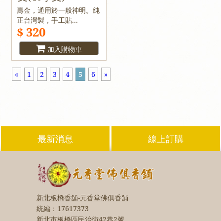
壽金，通用於一般神明。純
正台灣製，手工貼...
$ 320
加入購物車
«
1
2
3
4
5
6
»
最新消息
線上訂購
新北板橋香舖-元香堂佛俱香舖
統編：
17617373
新北市板橋區民治街42巷2號