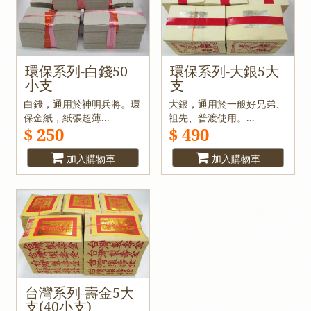
環保系列-白錢50
環保系列-大銀5大
小支
支
白錢，通用於神明兵將。環
大銀，通用於一般好兄弟、
保金紙，紙張超薄...
祖先、普渡使用。...
$ 250
$ 490
加入購物車
加入購物車
台灣系列-壽金5大
支(40小支)