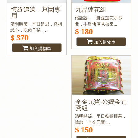
慎終追遠－墓園專
九品蓮花組
用
俗話說：「腳踩蓮花步步
清明時節，平日追思，祭祖
開，手舉佛度見如來...
$ 180
誠心，庇佑子孫，...
$ 370
加入購物車
加入購物車
全金元寶-公嬤金元
寶組
清明時節、平日祭祖掃墓，
這款「全金元寶-...
$ 150